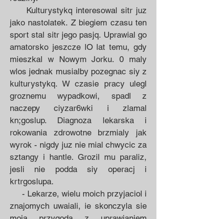
Kulturystykq interesowal sitr juz
jako nastolatek. Z biegiem czasu ten
sport stal sitr jego pasjq. Upra­wial go
amatorsko jeszcze lO lat temu, gdy
mieszkal w Nowym Jorku. 0 maly
wlos jednak mu­sialby pozegnac siy z
kulturysty­kq. W czasie pracy ulegl
groznemu wypadkowi, spadl z
naczepy ciyza­r6wki i zlamal
kn;goslup. Diagno­za lekarska i
rokowania zdrowot­ne brzmialy jak
wyrok - nigdy juz nie mial chwycic za
sztangy i han­tle. Grozil mu paraliz,
jesli nie pod­da siy operacj i
krtrgoslupa.
- Lekarze, wielu moich przyja­ciol i
znajomych uwaiali, ie skon­czyla sie
moja przygoda z uprawia­niem