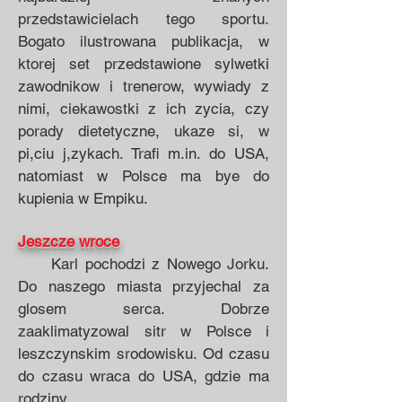
przedstawicielach tego sportu.
Bogato ilu­strowana publikacja, w
ktorej set przedstawione syl­wetki
zawodnikow i trenerow, wywiady z
nimi, cie­kawostki z ich zycia, czy
porady dietetyczne, ukaze si, w
pi,ciu j,zykach. Trafi m.in. do USA,
natomiast w Polsce ma bye do
kupienia w Empiku.
Jeszcze wroce
Karl pochodzi z Nowego Jorku.
Do na­szego miasta przyjechal za
glosem serca. Dobrze
zaaklimatyzowal sitr w Polsce i
leszczynskim srodowi­sku. Od czasu
do czasu wraca do USA, gdzie ma
rodziny.