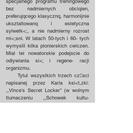
specjalnego programu trenin­gowego
bez nadmiernych obciq­ien,
preferujqcego klasycznq, har­monijnie
uksztaltowanq i estetyczna
sylwetk<;, a nie nadmierny roz­rost
mi<;sni. W latach 50-tych i 60- tych
wymyslil kilka pionierskich cwiczen.
Mial tei nowatorskie po­dejscie do
odiywiania si<; i regene- racji
organizmu.
Tytul wszystkich trzech cz􀂔­sci
napisanej przez Karla ksi<t,zki:
,,Vince's Secret Locker" (w wol­nym
tlumaczeniu ,,Schowek kultu­
rystycznych opowiesci") upami<rt­nia
tego kulturysty i trenera. Jego postac
jest fundamentem ,,trylo­gii", ale
ksi<Izki przedstawiajq tez wielu