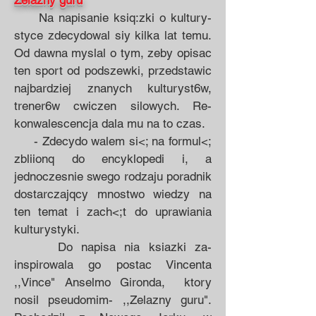
Zelazny guru
Na napisanie ksiq:zki o kultury­
styce zdecydowal siy kilka lat temu.
Od dawna myslal o tym, zeby opisac
ten sport od podszewki, przedstawic
najbardziej znanych kulturyst6w,
trener6w cwiczen silowych. Re­
konwalescen­cja dala mu na to czas.
- Zdecydo­ walem si<; na formul<;
zbliio­nq do encyklope­di i, a
jednoczesnie swego rodzaju porad­nik
dostarczajqcy mnostwo wiedzy na
ten temat i zach<;t do uprawiania
kul­turystyki.
Do napisa­ nia ksiazki za­
inspirowala go postac Vincen­ta
,,Vince" Anselmo Gironda, ­ktory
nosil pseudomim- ,,Zelazny guru".