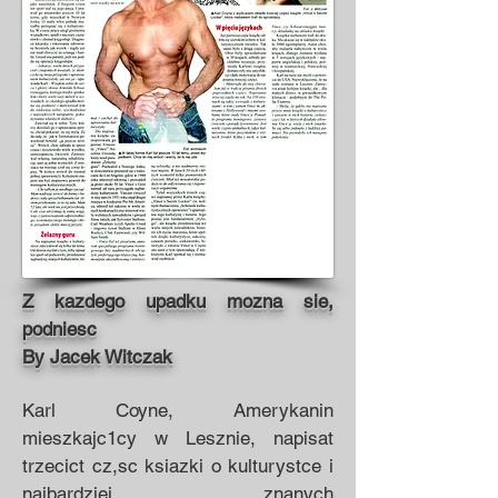
Z kazdego upadku mozna sie,
podniesc
By Jacek Witczak
Karl Coyne, Amerykanin
mieszkajc1cy w Lesznie, na­pisat
trzecict cz,sc ksiazki o kulturystce i
najbardziej znanych