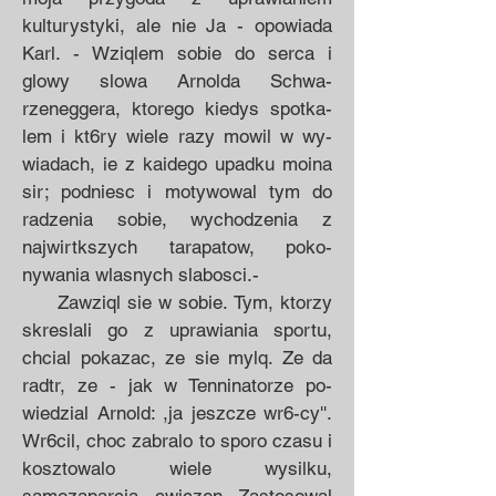
kulturystyki, ale nie Ja - opo­wiada
Karl. - Wziqlem sobie do ser­ca i
glowy slowa Arnolda Schwa­
rzeneggera, ktorego kiedys spotka­
lem i kt6ry wiele razy mowil w wy­
wiadach, ie z kaidego upadku moi­na
sir; podniesc i motywowal tym do
radzenia sobie, wychodzenia z
najwirtkszych tarapatow, poko­
nywania wlasnych slabosci.-
Zawziql sie w sobie. Tym, ktorzy
skreslali go z uprawiania spor­tu,
chcial pokazac, ze sie mylq. Ze da
radtr, ze - jak w Tenninatorze po­
wiedzial Arnold: ,ja jeszcze wr6-cy''.
Wr6cil, choc zabralo to sporo czasu i
kosztowalo wiele wysilku,