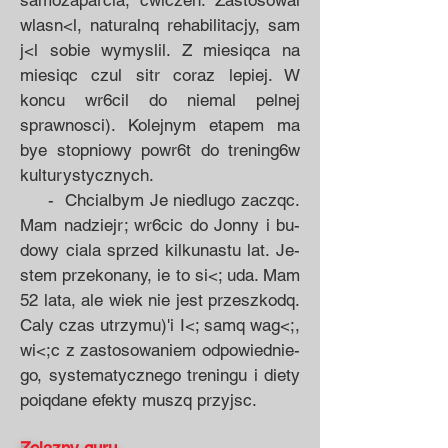
samozaparcia, cwiczen. Zastoso­wal
wlasn<l, naturalnq rehabilita­cjy, sam
j<l sobie wymyslil. Z mie­siqca na
miesiqc czul sitr coraz le­piej. W
koncu wr6cil do niemal pelnej
sprawnosci). Kolejnym eta­pem ma
bye stopniowy powr6t do trening6w
kulturystycznych.
- Chcialbym Je niedlugo zaczqc.
Mam nadziejr; wr6cic do Jonny i bu­
dowy ciala sprzed kilkunastu lat. Je­
stem przekonany, ie to si<; uda. Mam
52 lata, ale wiek nie jest przeszkodq.
Caly czas utrzymu)'i I<; samq wag<;,
wi<;c z zastosowaniem odpowiednie­
go, systematycznego treningu i die­ty
poiqdane efekty muszq przyjsc.