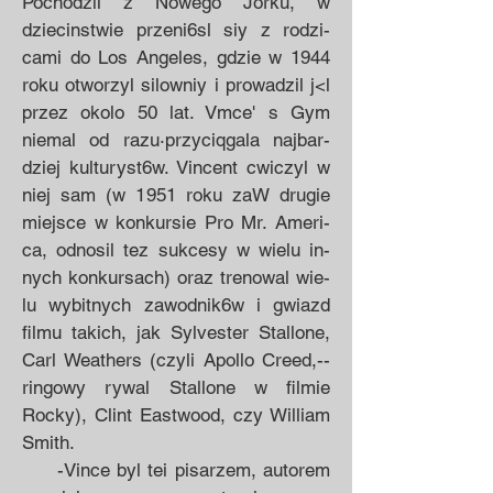
Pochodzil z Nowego Jorku, w
dziecinstwie przeni6sl siy z rodzi­
cami do Los Angeles, gdzie w 1944
roku otworzyl silowniy i prowadzil j<l
przez okolo 50 lat. Vmce' s Gym
niemal od razu·przyciqgala najbar­
dziej kulturyst6w. Vincent cwiczyl w
niej sam (w 1951 roku zaW drugie
miejsce w konkursie Pro Mr. Ameri­
ca, odnosil tez sukcesy w wielu in­
nych konkursach) oraz trenowal wie­
lu wybitnych zawodnik6w i gwiazd
filmu takich, jak Sylvester Stallone,
Carl Weathers (czyli Apollo Creed,--
ringowy rywal Stallone w filmie
Rocky), Clint Eastwood, czy Wil­liam
Smith.
-Vince byl tei pisarzem, auto­rem